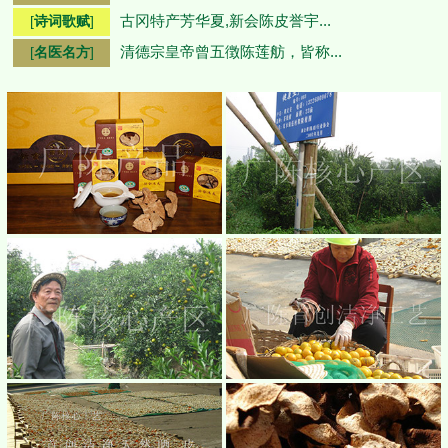
古冈特产芳华夏,新会陈皮誉宇...
[
诗词歌赋
]
清德宗皇帝曾五徴陈莲舫，皆称...
[
名医名方
]