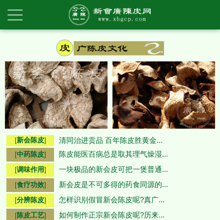
[
新会陈皮
]
清同治进贡品 百年陈皮胜黄金...
陈皮能医百病总是取其理气燥湿...
[
中药陈皮
]
一块极品的新会皮可把一煲普通...
[
调味作用
]
新会皮是不可多得的药食同源的...
[
食疗功效
]
怎样识别假冒新会陈皮呢?真广...
[
分辨陈皮
]
如何制作正宗新会陈皮呢?历来...
[
陈皮工艺
]