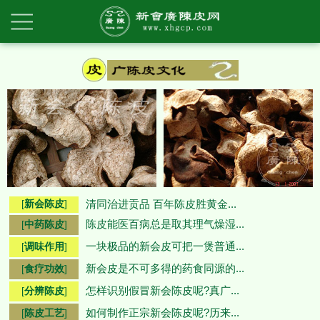
[
新会陈皮
]
清同治进贡品 百年陈皮胜黄金...
陈皮能医百病总是取其理气燥湿...
[
中药陈皮
]
一块极品的新会皮可把一煲普通...
[
调味作用
]
新会皮是不可多得的药食同源的...
[
食疗功效
]
怎样识别假冒新会陈皮呢?真广...
[
分辨陈皮
]
如何制作正宗新会陈皮呢?历来...
[
陈皮工艺
]