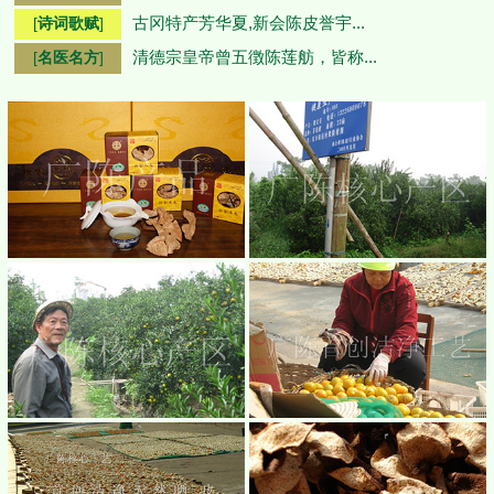
古冈特产芳华夏,新会陈皮誉宇...
[
诗词歌赋
]
清德宗皇帝曾五徴陈莲舫，皆称...
[
名医名方
]