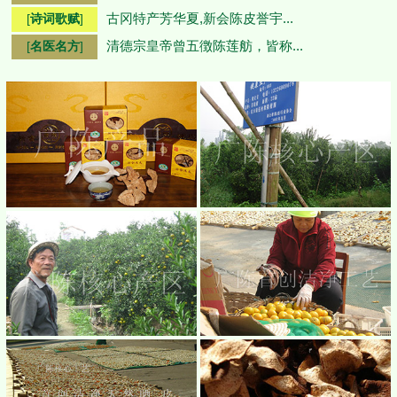
古冈特产芳华夏,新会陈皮誉宇...
[
诗词歌赋
]
清德宗皇帝曾五徴陈莲舫，皆称...
[
名医名方
]