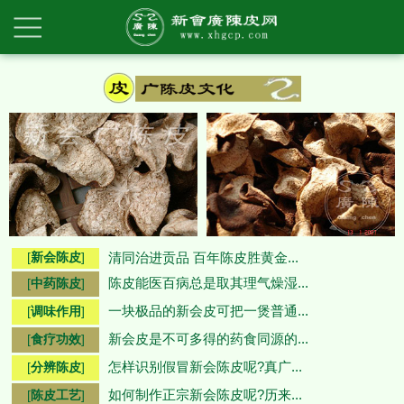
[
新会陈皮
]
清同治进贡品 百年陈皮胜黄金...
陈皮能医百病总是取其理气燥湿...
[
中药陈皮
]
一块极品的新会皮可把一煲普通...
[
调味作用
]
新会皮是不可多得的药食同源的...
[
食疗功效
]
怎样识别假冒新会陈皮呢?真广...
[
分辨陈皮
]
如何制作正宗新会陈皮呢?历来...
[
陈皮工艺
]