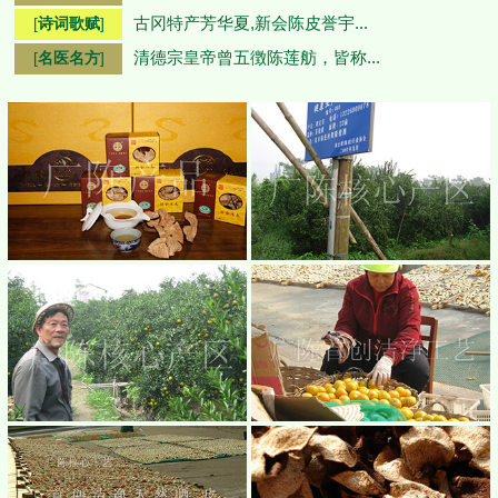
古冈特产芳华夏,新会陈皮誉宇...
[
诗词歌赋
]
清德宗皇帝曾五徴陈莲舫，皆称...
[
名医名方
]