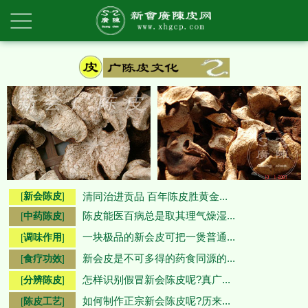
[
新会陈皮
]
清同治进贡品 百年陈皮胜黄金...
陈皮能医百病总是取其理气燥湿...
[
中药陈皮
]
一块极品的新会皮可把一煲普通...
[
调味作用
]
新会皮是不可多得的药食同源的...
[
食疗功效
]
怎样识别假冒新会陈皮呢?真广...
[
分辨陈皮
]
如何制作正宗新会陈皮呢?历来...
[
陈皮工艺
]